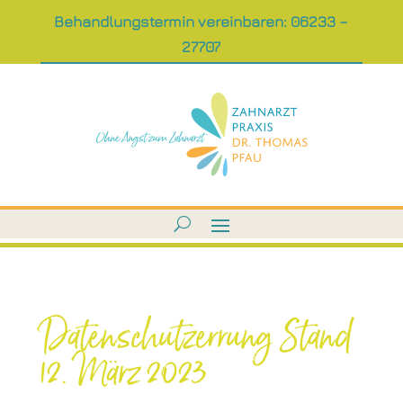
Behandlungstermin vereinbaren: 06233 –
27707
Datenschutzerrung Stand
12. März 2023