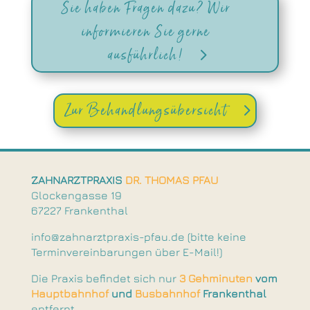
Sie haben Fragen dazu? Wir
informieren Sie gerne
ausführlich!
Zur Behandlungsübersicht
ZAHNARZTPRAXIS
DR. THOMAS PFAU
Glockengasse 19
67227 Frankenthal
info@zahnarztpraxis-pfau.de (bitte keine
Terminvereinbarungen über E-Mail!)
Die Praxis befindet sich nur
3 Gehminuten
vom
Hauptbahnhof
und
Busbahnhof
Frankenthal
entfernt.