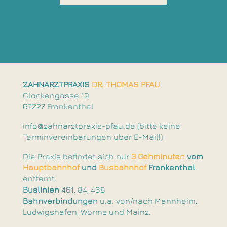
ZAHNARZTPRAXIS
DR. THOMAS PFAU
Glockengasse 19
67227 Frankenthal
info@zahnarztpraxis-pfau.de (bitte keine
Terminvereinbarungen über E-Mail!)
Die Praxis befindet sich nur
3 Gehminuten
vom
Hauptbahnhof
und
Busbahnhof
Frankenthal
entfernt.
Buslinien
461, 84, 468
Bahnverbindungen
u.a. von/nach Mannheim,
Ludwigshafen, Worms und Mainz.